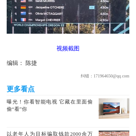
视频截图
编辑： 陈捷
纠错
：171964650@qq.com
曝光！你看智能电视 它藏在里面偷
偷“看”你
以老年人为目标骗取钱款2000余万