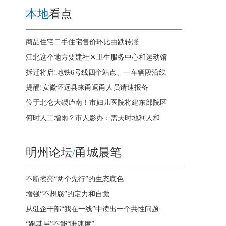
本地
看点
商品住宅二手住宅售价环比由跌转涨
江北这个地方要建社区卫生服务中心和运动馆
拆迁将启!地铁6号线四个站点、一车辆段沿线
提醒!安徽怀远县来甬返甬人员请速报备
位于北仑大碶庐南！市妇儿医院将建东部院区
何时人工增雨？市人影办：需天时地利人和
明州论坛
/
甬城晨笔
不断擦亮“两个先行”的生态底色
增强“不想腐”的定力和自觉
从驻企干部“我在一线”中读出一个共性问题
“跑基层”不能“唯速度”