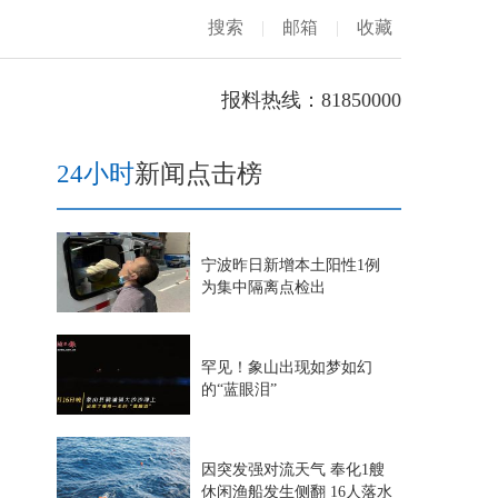
搜索
|
邮箱
|
收藏
报料热线：81850000
24小时
新闻点击榜
宁波昨日新增本土阳性1例
为集中隔离点检出
罕见！象山出现如梦如幻
的“蓝眼泪”
因突发强对流天气 奉化1艘
休闲渔船发生侧翻 16人落水