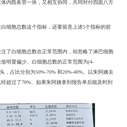
在体内既各管一块，又相互协同，共同对付四面八方
注白细胞总数这个指标，还要留意上述
5
个指标的箭
关注了白细胞总数在正常范围内，却忽略了淋巴细胞
数值明显偏少。白细胞总数的正常范围为
(4-
头，占比分别为
50%-70%
和
20%-40%
。以朱阿姨去
已经超过了
70%
。如果朱阿姨拿到报告单后能及时到
。