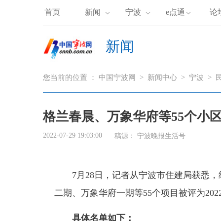
首页
新闻
宁波
e点通
论
新闻
您当前的位置 ：
中国宁波网
>
新闻中心
>
宁波
>
格兰春晨、万象华府等55个小区
2022-07-29 19:03:00
稿源：
宁波晚报生活号
7月28日，记者从宁波市住建局获悉
二期、万象华府一期等55个项目被评为202
具体名单如下：