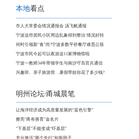
本地
看点
市人大常委会情况通报会 汤飞帆通报
宁波这些居民小区周边乱象得到整治 情况好转
何时引领新"食"尚?宁波多数平价餐厅难觅公筷
宁波市民今起可以夜游这11家博物馆啦
宁波一教师34年带领学生与南沙守岛官兵通信
兴趣班、亲子旅游营…暑假带娃你花了多少钱?
明州论坛
/
甬城晨笔
让海洋经济成为高质量发展的“蓝色引擎”
擦亮“甬有善育”金名片
“下基层”不能变成“吓基层”
充分激活“两个先行”创新因子