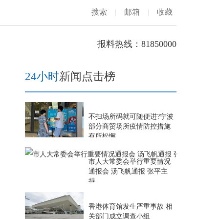
搜索
|
邮箱
|
收藏
报料热线：81850000
24小时
新闻点击榜
不扫场所码就可随便进?宁波
部分商贸场所疫情防控措施
有所松懈
市人大常委会举行重要情况
通报会 汤飞帆通报 张平主
持
香港体育馆发生严重事故 相
关部门成立调查小组