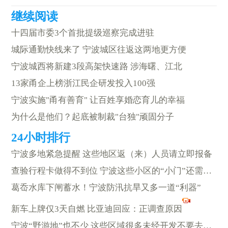
十四届市委3个首批提级巡察完成进驻
城际通勤快线来了 宁波城区往返这两地更方便
宁波城西将新建3段高架快速路 涉海曙、江北
13家甬企上榜浙江民企研发投入100强
宁波实施"甬有善育" 让百姓享婚恋育儿的幸福
为什么是他们？起底被制裁"台独"顽固分子
宁波多地紧急提醒 这些地区返（来）人员请立即报备
查验行程卡做得不到位 宁波这些小区的“小门”还需守得再紧一点
葛岙水库下闸蓄水！宁波防汛抗旱又多一道“利器”
新车上牌仅3天自燃 比亚迪回应：正调查原因
宁波“野游地”也不少 这些区域很多未经开发不要去冒险