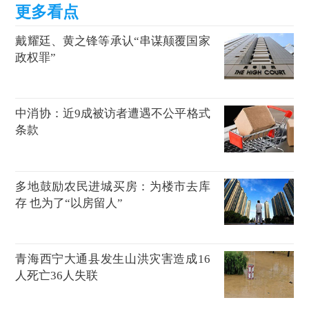
戴耀廷、黄之锋等承认“串谋颠覆国家
政权罪”
中消协：近9成被访者遭遇不公平格式
条款
多地鼓励农民进城买房：为楼市去库
存 也为了“以房留人”
青海西宁大通县发生山洪灾害造成16
人死亡36人失联