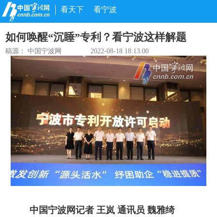
看天下
看宁波
如何唤醒“沉睡”专利？看宁波这样解题
稿源： 中国宁波网
2022-08-18 18:13:00
中国宁波网记者 王岚 通讯员 魏雅绮