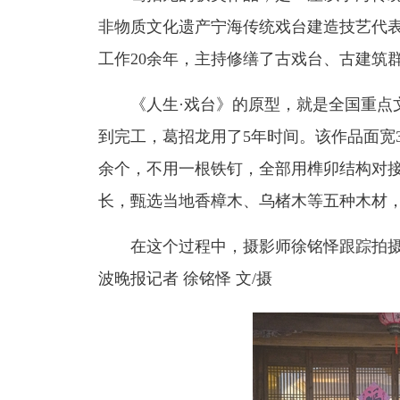
非物质文化遗产宁海传统戏台建造技艺代
工作20余年，主持修缮了古戏台、古建筑群
《人生·戏台》的原型，就是全国重点文
到完工，葛招龙用了5年时间。该作品面宽3.2
余个，不用一根铁钉，全部用榫卯结构对
长，甄选当地香樟木、乌楮木等五种木材
在这个过程中，摄影师徐铭怿跟踪拍摄
波晚报记者 徐铭怿 文/摄