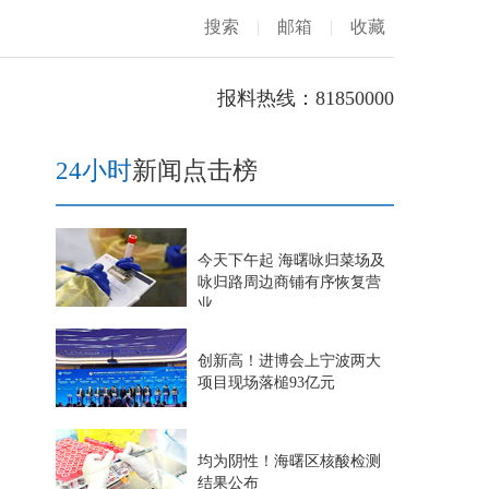
搜索
|
邮箱
|
收藏
报料热线：81850000
24小时
新闻点击榜
今天下午起 海曙咏归菜场及
咏归路周边商铺有序恢复营
业
创新高！进博会上宁波两大
项目现场落槌93亿元
均为阴性！海曙区核酸检测
结果公布