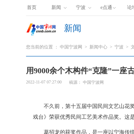
首页
新闻
宁波
e点通
论
新闻
您当前的位置 ：
中国宁波网
>
新闻中心
>
宁波
>
用9000余个木构件“克隆”一座
2022-11-07 07:27:00
稿源：
中国宁波网
不久前，第十五届中国民间文艺山花奖颁
戏台》荣获优秀民间工艺美术作品奖。这
葛招龙的获奖作品，是一座以宁海传统