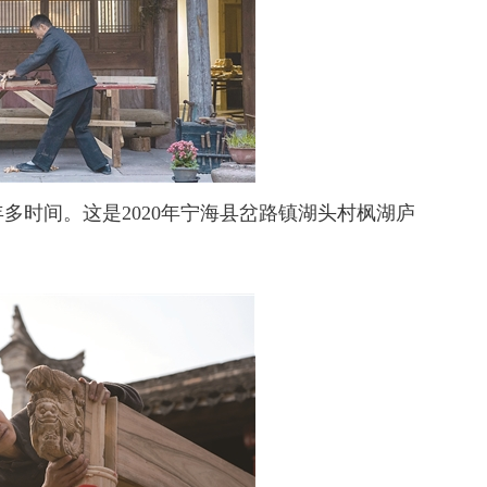
时间。这是2020年宁海县岔路镇湖头村枫湖庐