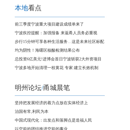
本地
看点
前三季度宁波重大项目建设成绩单来了
宁波疾控提醒：加强报备 来返甬人员务必重视
步行15分钟可享各种生活服务…这是未来社区标配
均为阴性！海曙区核酸检测结果公布
总投资6亿美元!进博会首日宁波斩获2大外资项目
宁波多地开始清理一枝黄花 专家:建立长效机制
明州论坛
/
甬城晨笔
坚持把发展经济的着力点放在实体经济上
治国有常,利民为本
中国式现代化：出发点和落脚点是造福人民
以空前的团结推进空前的事业