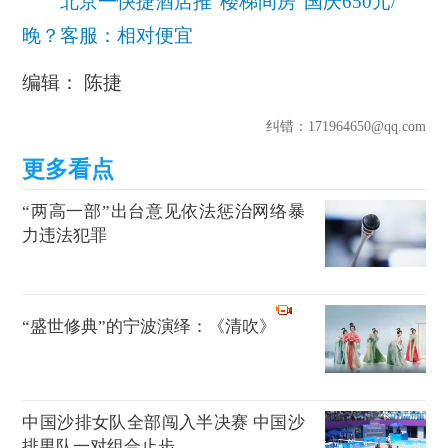
北京一快捷酒店推“楼梯间房”国庆650元/
晚？客服：相对便宜
编辑： 陈捷
纠错
：171964650@qq.com
“两高一部”出台意见依法惩治网络暴
力违法犯罪
“盛世修典”的宁波演绎：《清吹》
中国沙排女队全部闯入半决赛 中国沙
排男队一对组合止步