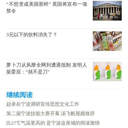
“不想变成美国那样” 英国将宣布一项
禁令
3元以下的饮料消失了？
萝卜刀从风靡全网到遭遇抵制 发明人
挺委屈：“就不是刀”
赵承在宁波调研宣传思想文化工作
第二届宁波技能大赛开幕 汤飞帆视频致辞
比27℃气温更高的 是宁波这座城的阅读激情