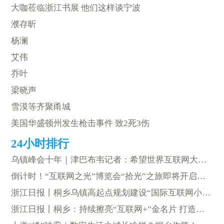
大咖莅临浙江书展 他们这样谈宁波
濮存昕
杨澜
艾伟
乔叶
梁晓声
雪漠等齐聚甬城
美国华盛顿州发生枪击事件 致2死3伤
乌镇峰会十年｜津巴布韦记者：希望世界互联网大会成为连接发展中国家的桥梁
倒计时！“互联网之光”博览会“拾光”之旅即将开启……
浙江日报丨桐乡乌镇高起点规划建设“国际互联网小镇”
浙江日报丨桐乡：持续擦亮“互联网+”金名片 打造数字文明先行市