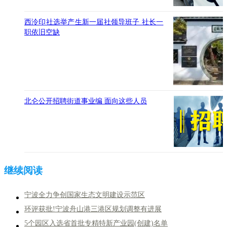
西泠印社选举产生新一届社领导班子 社长一
职依旧空缺
北仑公开招聘街道事业编 面向这些人员
宁波全力争创国家生态文明建设示范区
环评获批!宁波舟山港三港区规划调整有进展
5个园区入选省首批专精特新产业园(创建)名单