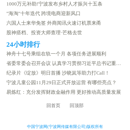
1000万元补助!宁波发布乡村人才振兴十五条
"海淘"十年迭代 跨境电商迎新风口
六国人士来华免签 外商闻讯火速订机票来甬
股神搭档、投资大师查理·芒格去世
神舟十七号乘组在轨一个月 各项任务进展顺利
省委常委会召开会议 认真学习贯彻习近平总书记重要讲话精神 部署“指尖上的形式主义”整治和世界一流强港建设相关工作
纪录片《绽放》明日首播 沙晓岚等助力打Call！
宁波儿童公园11月29日正式开放运营 有哪些亮点？
易炼红：充分发挥财政金融作用 更好推动高质量发展
回首页
回顶部
中国宁波网(宁波网传媒有限公司)版权所有