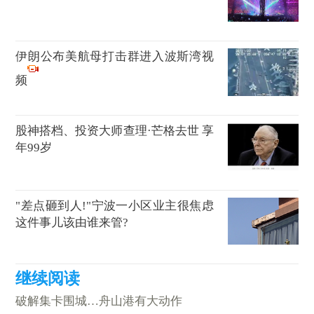
伊朗公布美航母打击群进入波斯湾视
频
股神搭档、投资大师查理·芒格去世 享
年99岁
"差点砸到人!"宁波一小区业主很焦虑
这件事儿该由谁来管?
破解集卡围城…舟山港有大动作