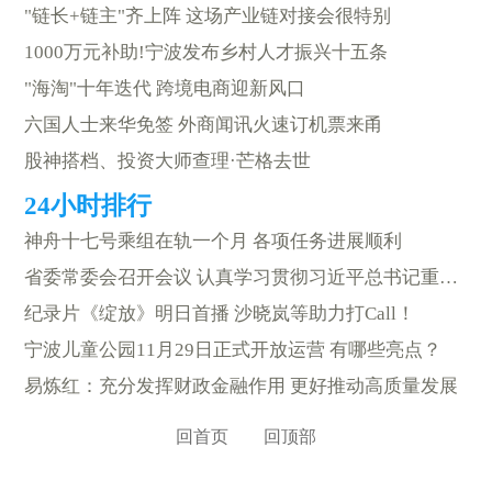
"链长+链主"齐上阵 这场产业链对接会很特别
1000万元补助!宁波发布乡村人才振兴十五条
"海淘"十年迭代 跨境电商迎新风口
六国人士来华免签 外商闻讯火速订机票来甬
股神搭档、投资大师查理·芒格去世
神舟十七号乘组在轨一个月 各项任务进展顺利
省委常委会召开会议 认真学习贯彻习近平总书记重要讲话精神 部署“指尖上的形式主义”整治和世界一流强港建设相关工作
纪录片《绽放》明日首播 沙晓岚等助力打Call！
宁波儿童公园11月29日正式开放运营 有哪些亮点？
易炼红：充分发挥财政金融作用 更好推动高质量发展
回首页
回顶部