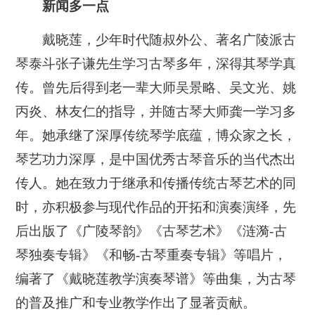
新闻多一点
戴晓莲，少年时代随叔外公、著名广陵派古
琴泰斗张子谦先生学习古琴多年，深得其琴学真
传。曾先后得到老一辈大师吴景略、吴文光、姚
丙炎、林友仁的指导，并随古琴大师龚一学习多
年。她承继了深厚传统琴学底蕴，博众家之长，
琴艺功力深厚，是中国优秀古琴音乐的当代杰出
传人。她在致力于继承和传播传统古琴艺术的同
时，亦积极参与现代作品的开拓和演奏演绎，先
后出版了《广陵琴韵》《古琴艺术》《涟漪-古
琴独奏专辑》《和畅-古琴重奏专辑》等唱片，
编著了《戴晓莲教学演奏琴谱》等曲集，为古琴
的普及推广和专业教学作出了显著贡献。