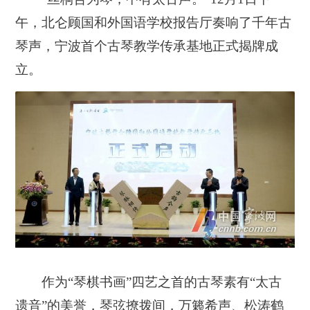
午，北仑顾国和外国语学校报告厅奏响了千年古
琴声，宁波首个古琴教学传承基地正式揭牌成
立。
作为“琴棋书画”四艺之首的古琴素有“太古
遗音”的美誉，琴弦撩拨间，万籁希声、松涛鹤