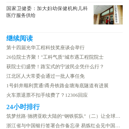
国家卫健委：加大妇幼保健机构儿科
医疗服务供给
第十四届光华工程科技奖座谈会举行
26位院士齐聚！"工科气质"城市遇工程院院士
获院士们盛赞！路宝式的宁波民企凭什么行？
江北区人大常委会通过一批人事任免
1号斜井顺利贯通!甬舟铁路金塘海底隧道有进展
火车票退票不扣手续费了？12306回应
筑梦丝路·驰骋亚欧大陆的“钢铁驼队”（二）让全球生意做得更顺畅
浙江省与中国银行签署合作备忘录 易炼红会见中国银行董事长葛海蛟一行并见证签约