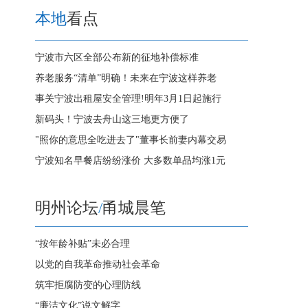
本地
看点
宁波市六区全部公布新的征地补偿标准
养老服务“清单”明确！未来在宁波这样养老
事关宁波出租屋安全管理!明年3月1日起施行
新码头！宁波去舟山这三地更方便了
"照你的意思全吃进去了"董事长前妻内幕交易
宁波知名早餐店纷纷涨价 大多数单品均涨1元
明州论坛
/
甬城晨笔
“按年龄补贴”未必合理
以党的自我革命推动社会革命
筑牢拒腐防变的心理防线
“廉洁文化”说文解字