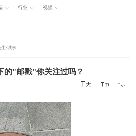
坛
行业
视频
民生·城事
脚下的"邮戳"你关注过吗？