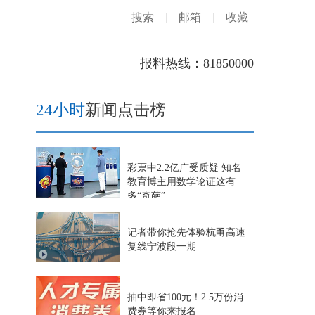
搜索
|
邮箱
|
收藏
报料热线：81850000
24小时
新闻点击榜
彩票中2.2亿广受质疑 知名
教育博主用数学论证这有
多“奇葩”
记者带你抢先体验杭甬高速
复线宁波段一期
抽中即省100元！2.5万份消
费券等你来报名