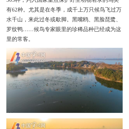
有62种。尤其是在冬季，成千上万只候鸟飞过万
水千山，来此过冬或歇脚。黑嘴鸥、黑脸琵鹭、
罗纹鸭……候鸟专家眼里的珍稀品种已经成为这
里的常客。