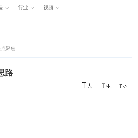
坛
行业
视频
热点聚焦
思路