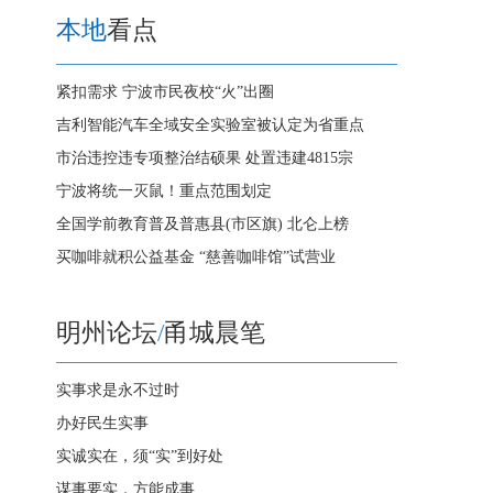
本地
看点
紧扣需求 宁波市民夜校“火”出圈
吉利智能汽车全域安全实验室被认定为省重点
市治违控违专项整治结硕果 处置违建4815宗
宁波将统一灭鼠！重点范围划定
全国学前教育普及普惠县(市区旗) 北仑上榜
买咖啡就积公益基金 “慈善咖啡馆”试营业
明州论坛
/
甬城晨笔
实事求是永不过时
办好民生实事
实诚实在，须“实”到好处
谋事要实，方能成事