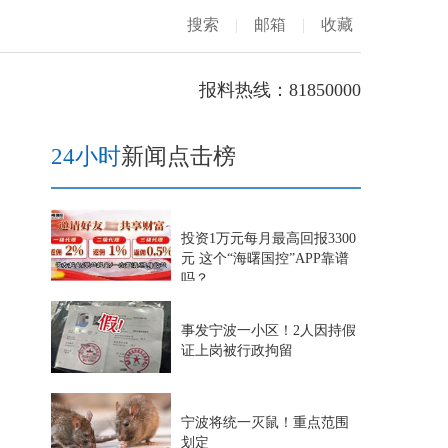
搜索
|
邮箱
|
收藏
报料热线：81850000
24小时
新闻点击榜
投资1万元每月最高回报3300
元 这个“海曙国控”APP靠谱
吗？
事发宁波一小区！2人因持假
证上岗被行政拘留
宁波将统一灭鼠！重点范围
划定