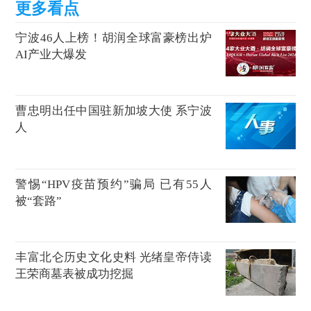
宁波46人上榜！胡润全球富豪榜出炉
AI产业大爆发
曹忠明出任中国驻新加坡大使 系宁波
人
警惕“HPV疫苗预约”骗局 已有55人
被“套路”
丰富北仑历史文化史料 光绪皇帝侍读
王荣商墓表被成功挖掘