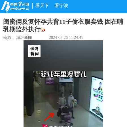
看天下
看宁波
闺蜜俩反复怀孕共育11子偷衣服卖钱 因在哺
乳期监外执行
稿源：
澎湃新闻
2024-03-26 11:24:41