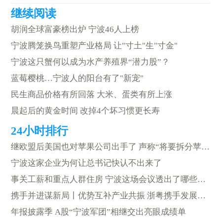
胡润全球富豪榜出炉 宁波46人上榜
宁波腾笼换鸟重塑产业格局 让"寸土"生"寸金"
宁波这只蟹何以成为水产养殖界“潜力股”？
蓝莓樱桃…宁波人的阳台有了"新宠"
民生商品价格有所回落 大米、蛋类有所上涨
晨起后的黄金时间 改掉4个坏习惯更长寿
继欧盟后美国也对苹果公司出手了 声称“将要拆分苹果公司”
宁波这家企业为何让总书记快认不出来了
事关工薪和重点人群住房 宁波这场会议透出了哪些信号
携手并进谋新局丨优势互补产业共振 浙粤携手发展新质生产力
年报披露季 A股“宁波军团”相继交出亮眼成绩单