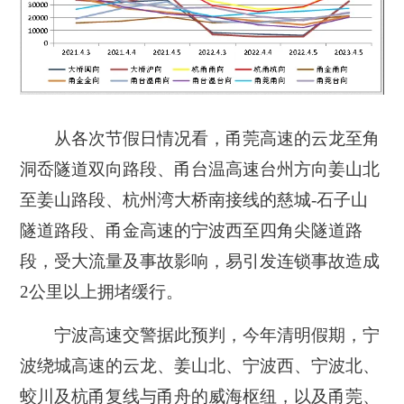
从各次节假日情况看，甬莞高速的云龙至角
洞岙隧道双向路段、甬台温高速台州方向姜山北
至姜山路段、杭州湾大桥南接线的慈城-石子山
隧道路段、甬金高速的宁波西至四角尖隧道路
段，受大流量及事故影响，易引发连锁事故造成
2公里以上拥堵缓行。
宁波高速交警据此预判，今年清明假期，宁
波绕城高速的云龙、姜山北、宁波西、宁波北、
蛟川及杭甬复线与甬舟的威海枢纽，以及甬莞、