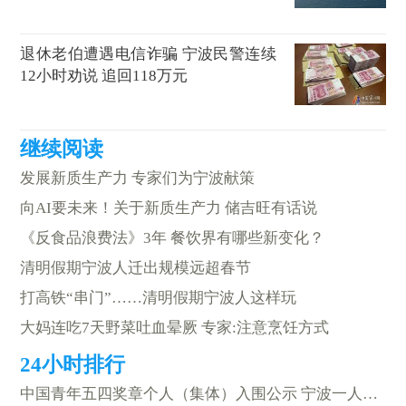
退休老伯遭遇电信诈骗 宁波民警连续
12小时劝说 追回118万元
发展新质生产力 专家们为宁波献策
向AI要未来！关于新质生产力 储吉旺有话说
《反食品浪费法》3年 餐饮界有哪些新变化？
清明假期宁波人迁出规模远超春节
打高铁“串门”……清明假期宁波人这样玩
大妈连吃7天野菜吐血晕厥 专家:注意烹饪方式
中国青年五四奖章个人（集体）入围公示 宁波一人上榜