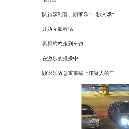
队员李利春、顾家乐“一秒入戏”
开始互飙醉话
晃晃悠悠走到车边
在激烈的推搡中
顾家乐故意重重撞上嫌疑人的车