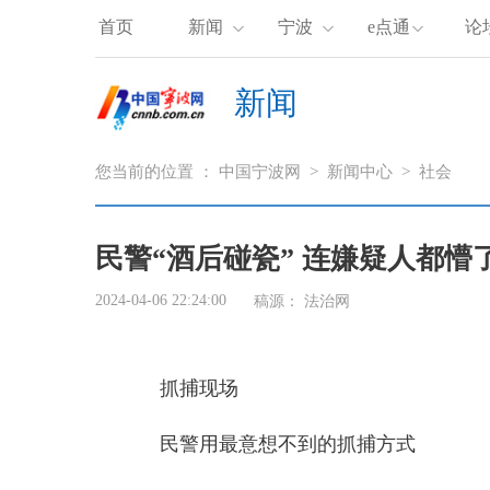
首页
新闻
宁波
e点通
论
新闻
您当前的位置 ：
中国宁波网
>
新闻中心
>
社会
民警“酒后碰瓷” 连嫌疑人都懵
2024-04-06 22:24:00
稿源：
法治网
抓捕现场
民警用最意想不到的抓捕方式