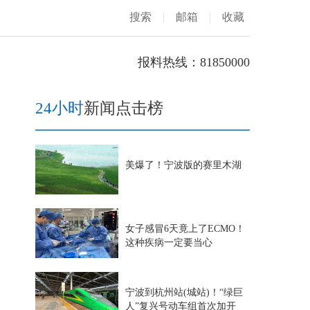
搜索
|
邮箱
|
收藏
报料热线：81850000
24小时
新闻点击榜
美爆了！宁波版的赛里木湖
女子感冒6天竟上了ECMO！
这种疾病一定要当心
宁波到杭州站(城站)！“绿巨
人”复兴号动车组首次加开