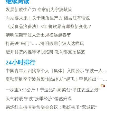
发展新质生产力 专家们为宁波献策
向AI要未来！关于新质生产力 储吉旺有话说
《反食品浪费法》3年 餐饮界有哪些新变化？
清明假期宁波人迁出规模远超春节
打高铁“串门”……清明假期宁波人这样玩
避开付费内推等求职陷阱 教育部支招秘笈
中国青年五四奖章个人（集体）入围公示 宁波一人上榜
夏秋新航季宁波首架"旅游包机"起飞！罕见推出"一团三导"模式
一株重3.95公斤！宁波品种高菜创“浙江农业之最”
天气转暖 宁波“换季经济”悄然升温
易炼红主持省委常委会会议：唱好杭甬“双城记”