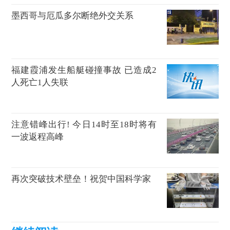
墨西哥与厄瓜多尔断绝外交关系
福建霞浦发生船艇碰撞事故 已造成2
人死亡1人失联
注意错峰出行! 今日14时至18时将有
一波返程高峰
再次突破技术壁垒！祝贺中国科学家