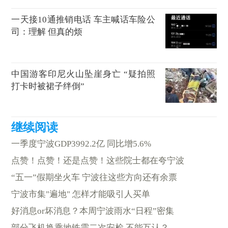
一天接10通推销电话 车主喊话车险公
司：理解 但真的烦
中国游客印尼火山坠崖身亡 “疑拍照
打卡时被裙子绊倒”
一季度宁波GDP3992.2亿 同比增5.6%
点赞！点赞！还是点赞！这些院士都在夸宁波
“五一”假期坐火车 宁波往这些方向还有余票
宁波市集"遍地" 怎样才能吸引人买单
好消息or坏消息？本周宁波雨水“日程”密集
部分飞机换乘地铁需二次安检 不能互认？