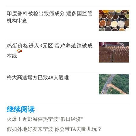
印度香料被检出致癌成分 遭多国监管
机构审查
鸡蛋价格进入3元区 蛋鸡养殖跌破成
本线
梅大高速塌方已致48人遇难
火爆！近郊游催热宁波"假日经济"
假如外地好友来宁波 你会带TA去哪儿玩？