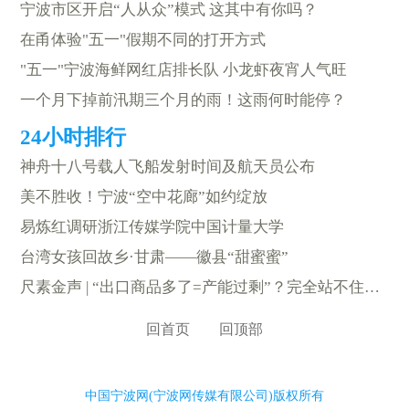
宁波市区开启“人从众”模式 这其中有你吗？
在甬体验"五一"假期不同的打开方式
"五一"宁波海鲜网红店排长队 小龙虾夜宵人气旺
一个月下掉前汛期三个月的雨！这雨何时能停？
神舟十八号载人飞船发射时间及航天员公布
美不胜收！宁波“空中花廊”如约绽放
易炼红调研浙江传媒学院中国计量大学
台湾女孩回故乡·甘肃——徽县“甜蜜蜜”
尺素金声 | “出口商品多了=产能过剩”？完全站不住脚！
回首页
回顶部
中国宁波网(宁波网传媒有限公司)版权所有