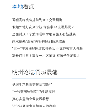
本地
看点
返程高峰或将提前到来！交警预测
假如外地好友来宁波 你会带TA去哪儿玩？
全面封顶！宁波海曙中学项目施工有新进展
雨水抢先"返程"并将持续到假期结束
"五一"宁波海鲜网红店排长队 小龙虾夜宵人气旺
家长们注意！事发一小区附近 有孩子失足坠井
明州论坛
/
甬城晨笔
党纪学习教育需破除“四论”
“一张蓝图绘到底”的生动实践
真心实意为企业发展着想
让宁波展现出更加迷人的海韵