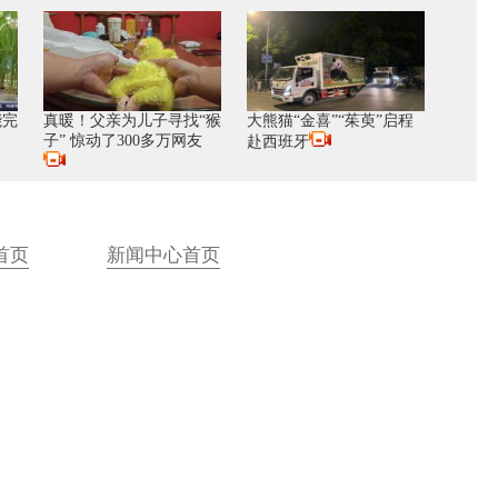
能完
真暖！父亲为儿子寻找“猴
大熊猫“金喜”“茱萸”启程
？
子” 惊动了300多万网友
赴西班牙
首页
新闻中心首页