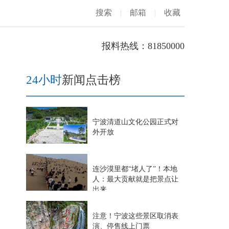
搜索
|
邮箱
|
收藏
报料热线：81850000
24小时
新闻点击榜
宁波清道山文化公园正式对
外开放
连沙漠里都“堵人了”！本地
人：最大贡献就是把景点让
出来
注意！宁波这些景区取消表
演、停售线上门票