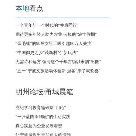
本地
看点
一个青年与一个时代的“并肩同行”
期待更多年轻人助力农业 劳模的"农忙假期"
“弹毛线”的90后女社工吸引超80万人关注
“中国御史之乡”茂新村的“新玩法”
无需诗和远方 镇海这个千年古镇以宋韵"出圈"
"五一"宁波文旅活动体验新 游客"来了就欢喜"
明州论坛
/
甬城晨笔
党纪学习教育需破除“四论”
“一张蓝图绘到底”的生动实践
真心实意为企业发展着想
让宁波展现出更加迷人的海韵