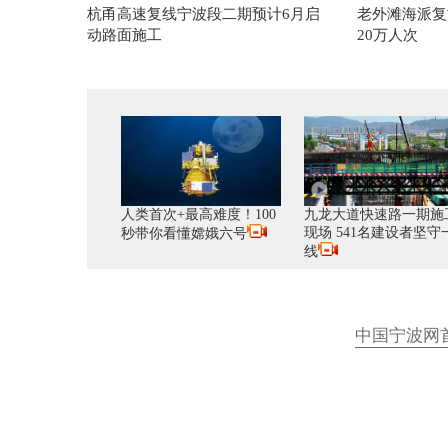
杭甬高速复线宁波段二期预计6月启
老外滩海派复
动路面施工
20万人次
人类首次+最高难度！100
九龙大道快速路一期施
现场 541名建设者坚守
秒带你看懂嫦娥六号
线
中国宁波网