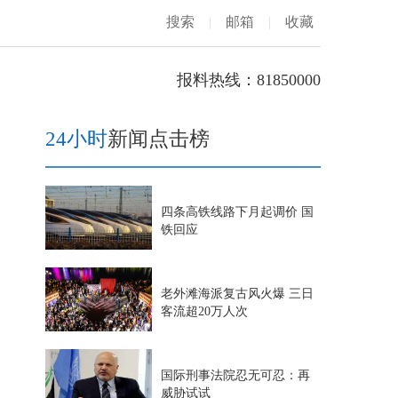
搜索
|
邮箱
|
收藏
报料热线：81850000
24小时
新闻点击榜
四条高铁线路下月起调价 国
铁回应
老外滩海派复古风火爆 三日
客流超20万人次
国际刑事法院忍无可忍：再
威胁试试