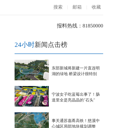
搜索
|
邮箱
|
收藏
报料热线：81850000
24小时
新闻点击榜
东部新城将新建一片直连明
湖的绿地 桥梁设计很特别
宁波女子吃蓝莓出事了！肠
道里全是亮晶晶的"石头"
事关通苏嘉甬高铁！慈溪中
心城区局部地块规划调整