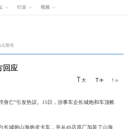
坛
行业
视频
热点聚焦
方回应
脖身亡”引发热议。
15日
，涉事车企长城炮和车顶帐
这台长城炮山海炮皮卡车，并从4S店原厂加装了山海