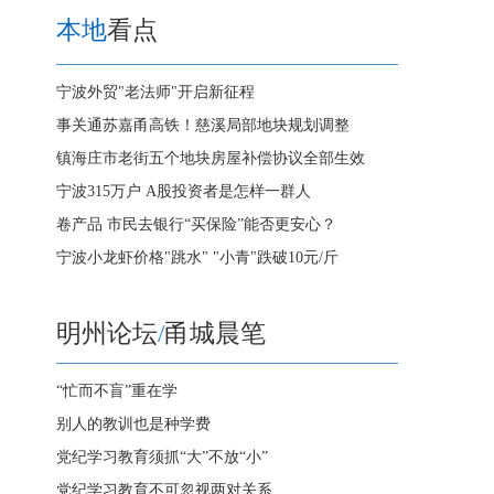
本地
看点
宁波外贸"老法师"开启新征程
事关通苏嘉甬高铁！慈溪局部地块规划调整
镇海庄市老街五个地块房屋补偿协议全部生效
宁波315万户 A股投资者是怎样一群人
卷产品 市民去银行“买保险”能否更安心？
宁波小龙虾价格"跳水" "小青"跌破10元/斤
明州论坛
/
甬城晨笔
“忙而不盲”重在学
别人的教训也是种学费
党纪学习教育须抓“大”不放“小”
党纪学习教育不可忽视两对关系