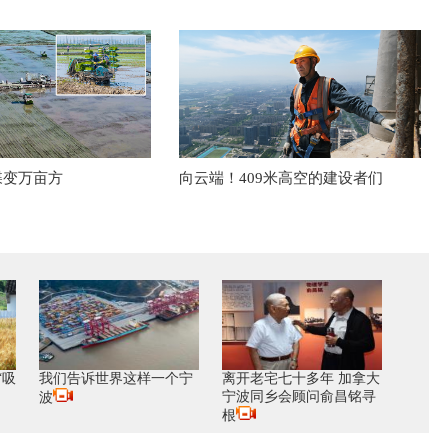
蝶变万亩方
向云端！409米高空的建设者们
“吸
我们告诉世界这样一个宁
离开老宅七十多年 加拿大
宁波同乡会顾问俞昌铭寻
波
根