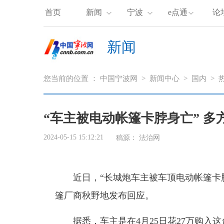
首页
新闻
宁波
e点通
论
新闻
您当前的位置 ：
中国宁波网
>
新闻中心
>
国内
>
“车主被电动帐篷卡脖身亡” 多
2024-05-15 15:12:21
稿源：
法治网
近日，“长城炮车主被车顶电动帐篷卡
篷厂商秋野地发布回应。
据悉，车主是在4月25日花27万购入