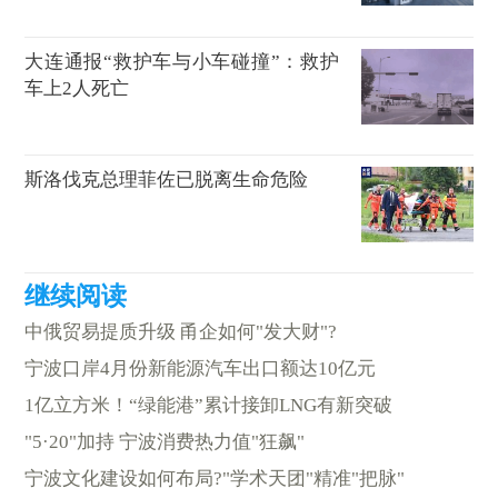
大连通报“救护车与小车碰撞”：救护
车上2人死亡
斯洛伐克总理菲佐已脱离生命危险
中俄贸易提质升级 甬企如何"发大财"?
宁波口岸4月份新能源汽车出口额达10亿元
1亿立方米！“绿能港”累计接卸LNG有新突破
"5·20"加持 宁波消费热力值"狂飙"
宁波文化建设如何布局?"学术天团"精准"把脉"