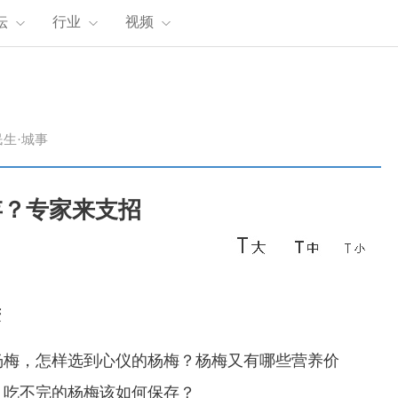
坛
行业
视频
民生·城事
存？专家来支招
庆
梅，怎样选到心仪的杨梅？杨梅又有哪些营养价
？吃不完的杨梅该如何保存？