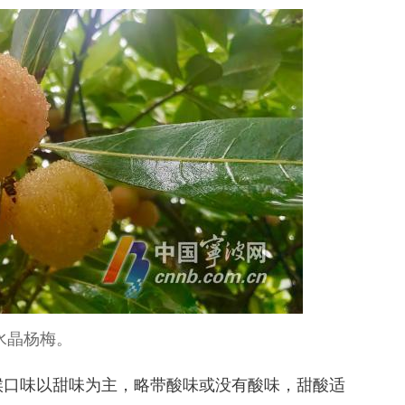
水晶杨梅。
口味以甜味为主，略带酸味或没有酸味，甜酸适