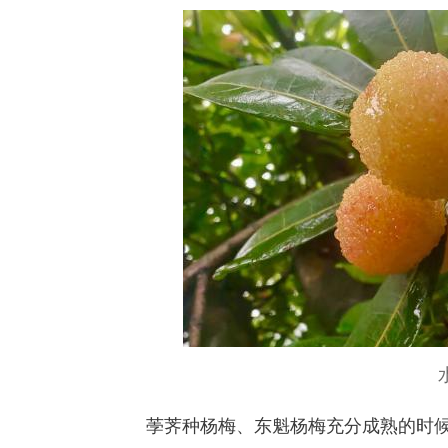
荸荠种杨梅、东魁杨梅充分成熟的时候