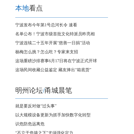
本地
看点
宁波发布今年第1号总河长令 速看
名单公布！宁波市级首批文化特派员昨亮相
宁波连续二十五年开展“慈善一日捐”活动
杨梅怎么挑？怎么吃？专家来支招
这场重磅沙排赛事6月17日将在宁波正式开球
这场民间收藏公益鉴定 藏友捧出“箱底货”
明州论坛
/
甬城晨笔
就是要反对做“过头事”
以大规模设备更新为抓手加快数字化转型
识危防危远离危
“不立于危墙之下”尤须强化定力