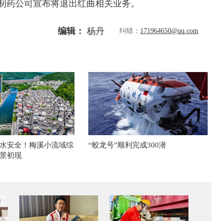
林制药公司宣布将退出红曲相关业务。
编辑：
杨丹
纠错：
171964650@qq.com
水安全！梅溪小流域综
“蛟龙号”顺利完成300潜
景初现