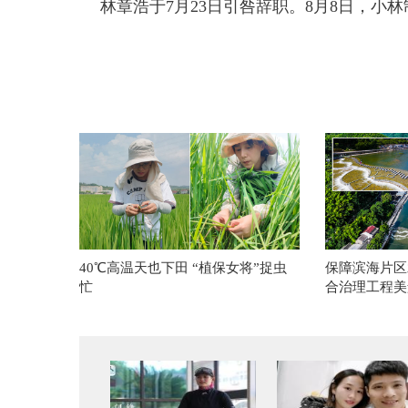
林章浩于7月23日引咎辞职。8月8日，小
40℃高温天也下田 “植保女将”捉虫
保障滨海片区
忙
合治理工程美