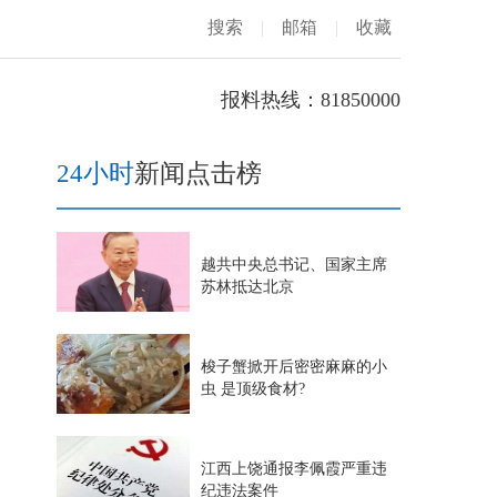
搜索
|
邮箱
|
收藏
报料热线：81850000
24小时
新闻点击榜
越共中央总书记、国家主席
苏林抵达北京
梭子蟹掀开后密密麻麻的小
虫 是顶级食材?
江西上饶通报李佩霞严重违
纪违法案件