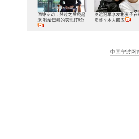
闫铮专访：哭过之后爬起
奥运冠军李发彬妻子在
来 我给巴黎的表现打8分
卖菜？本人回应
中国宁波网