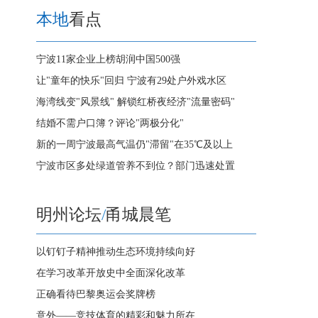
本地
看点
宁波11家企业上榜胡润中国500强
让"童年的快乐"回归 宁波有29处户外戏水区
海湾线变"风景线" 解锁红桥夜经济"流量密码"
结婚不需户口簿？评论"两极分化"
新的一周宁波最高气温仍"滞留"在35℃及以上
宁波市区多处绿道管养不到位？部门迅速处置
明州论坛
/
甬城晨笔
以钉钉子精神推动生态环境持续向好
在学习改革开放史中全面深化改革
正确看待巴黎奥运会奖牌榜
意外——竞技体育的精彩和魅力所在