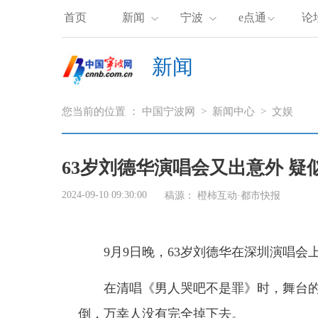
首页
新闻
宁波
e点通
论
新闻
您当前的位置 ：
中国宁波网
>
新闻中心
>
文娱
63岁刘德华演唱会又出意外 疑
2024-09-10 09:30:00
稿源：
橙柿互动·都市快报
9
月9日晚，63岁刘德华在深圳演唱会
在清唱《男人哭吧不是罪》时，舞台
倒，万幸人没有完全掉下去。