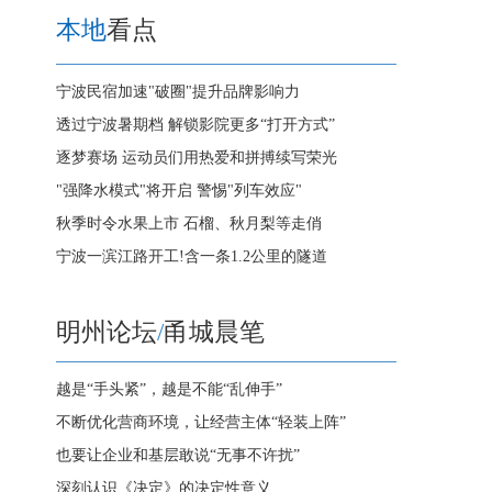
本地
看点
宁波民宿加速"破圈"提升品牌影响力
透过宁波暑期档 解锁影院更多“打开方式”
逐梦赛场 运动员们用热爱和拼搏续写荣光
"强降水模式"将开启 警惕"列车效应"
秋季时令水果上市 石榴、秋月梨等走俏
宁波一滨江路开工!含一条1.2公里的隧道
明州论坛
/
甬城晨笔
越是“手头紧”，越是不能“乱伸手”
不断优化营商环境，让经营主体“轻装上阵”
也要让企业和基层敢说“无事不许扰”
深刻认识《决定》的决定性意义