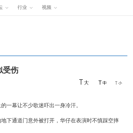
坛
行业
视频
似受伤
上的一幕让不少歌迷吓出一身冷汗。
的地下通道门意外被打开，华仔在表演时不慎踩空摔