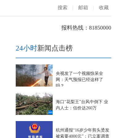
搜索
|
邮箱
|
收藏
报料热线：81850000
24小时
新闻点击榜
央视发了一个视频惊呆全
网：天气预报已经这样了
吗？
海口“花梨王”台风中倒下 业
内人士：估价达260万
杭州通报“16岁少年剪头烫发
被索要4000元”：已立案调查