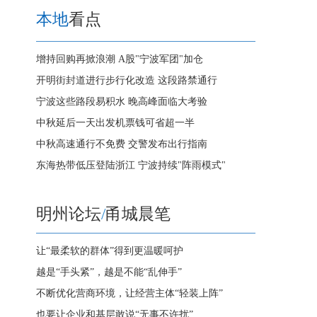
本地
看点
增持回购再掀浪潮 A股"宁波军团"加仓
开明街封道进行步行化改造 这段路禁通行
宁波这些路段易积水 晚高峰面临大考验
中秋延后一天出发机票钱可省超一半
中秋高速通行不免费 交警发布出行指南
东海热带低压登陆浙江 宁波持续"阵雨模式"
明州论坛
/
甬城晨笔
让“最柔软的群体”得到更温暖呵护
越是“手头紧”，越是不能“乱伸手”
不断优化营商环境，让经营主体“轻装上阵”
也要让企业和基层敢说“无事不许扰”