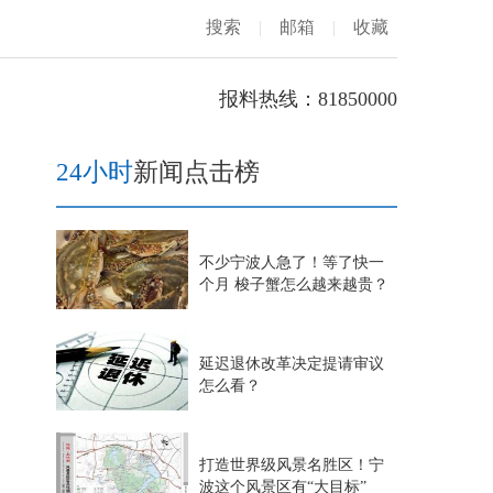
搜索
|
邮箱
|
收藏
报料热线：81850000
24小时
新闻点击榜
不少宁波人急了！等了快一
个月 梭子蟹怎么越来越贵？
延迟退休改革决定提请审议
怎么看？
打造世界级风景名胜区！宁
波这个风景区有“大目标”