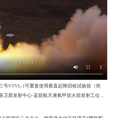
三号VTVL-1可重复使用垂直起降回收试验箭（简
酒泉卫星发射中心·蓝箭航天液氧甲烷火箭发射工位，
。