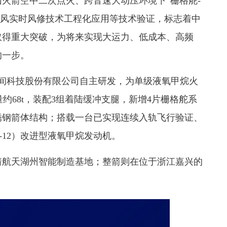
箭空中二次点火、跨音速大动压环境下“栅格舵-
空风实时风修技术工程化应用等技术验证，标志着中
取得重大突破，为将来实现大运力、低成本、高频
的一步。
间科技股份有限公司自主研发，为单级液氧甲烷火
质量约68t，装配3组着陆缓冲支腿，新增4片栅格舵系
锈钢箭体结构；搭载一台已实现连续入轨飞行验证、
Q-12）改进型液氧甲烷发动机。
航天湖州智能制造基地；整箭则在位于浙江嘉兴的