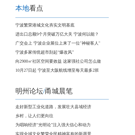
本地
看点
宁波繁荣港城文化夯实文明基底
进出口总额9个月突破万亿大关 宁波何以能？
广交会上 宁波企业展位上来了一位"神秘客人"
宁波多家传统超市刮起“爆改风”
向2900㎡社区空间要效益 这家强社公司怎么做
10月27日起 宁波至大阪航线增至每天最多2班
明州论坛
/
甬城晨笔
走好新型工业化道路，发展壮大县域经济
乡村，让人们更向往
为唱响经济“光明论”注入强大信心和动力
实现全域文化繁荣全民精神富有的新愿景