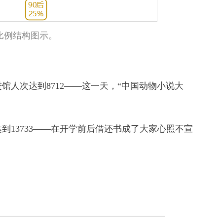
比例结构图示。
馆人次达到8712——这一天，“中国动物小说大
到13733——在开学前后借还书成了大家心照不宣