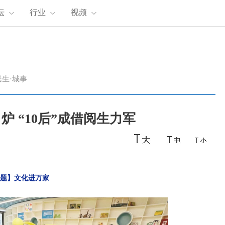
坛
行业
视频
民生·城事
 “10后”成借阅生力军
题】文化进万家