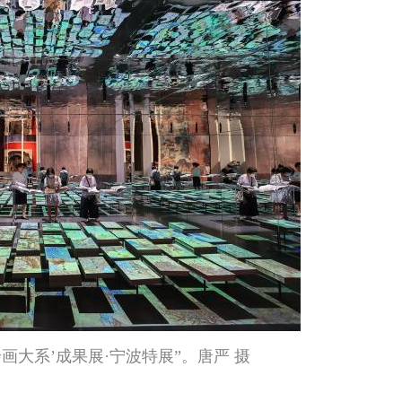
画大系’成果展·宁波特展”。唐严 摄