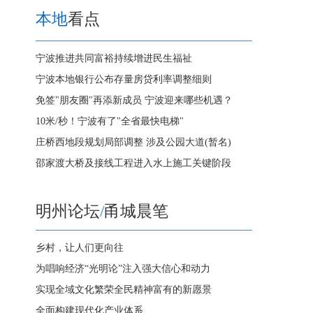
本地
看点
宁波推进共同富裕持续增进民生福祉
宁波本地银行公布存量房贷利率调整细则
免签"朋友圈"再添新成员 宁波迎来哪些机遇？
10米/秒！宁波有了"全省最快电梯"
庄桥西地段规划局部调整 涉及公园大道(暂名)
邵家渡大桥及接线工程进入水上施工关键阶段
明州论坛
/
甬城晨笔
乡村，让人们更向往
为唱响经济“光明论”注入强大信心和动力
实现全域文化繁荣全民精神富有的新愿景
全面构建现代化产业体系