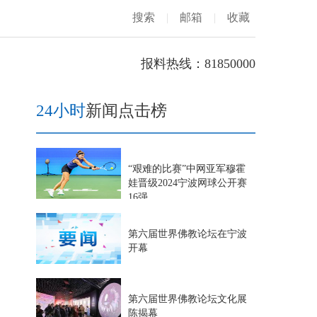
搜索
|
邮箱
|
收藏
报料热线：81850000
24小时
新闻点击榜
“艰难的比赛”中网亚军穆霍
娃晋级2024宁波网球公开赛
16强
第六届世界佛教论坛在宁波
开幕
第六届世界佛教论坛文化展
陈揭幕