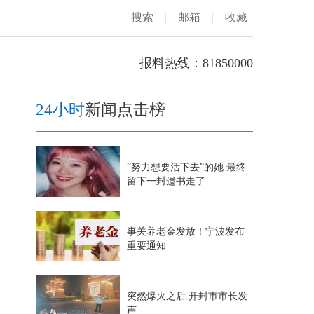
搜索
|
邮箱
|
收藏
报料热线：81850000
24小时
新闻点击榜
“努力想要活下去”的她 最终
留下一封遗书走了…
事关养老金发放！宁波发布
重要通知
突然爆火之后 开封市市长发
声