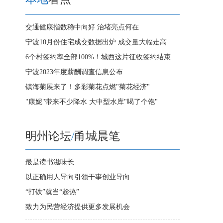
交通健康指数稳中向好 治堵亮点何在
宁波10月份住宅成交数据出炉 成交量大幅走高
6个村签约率全部100%！城西这片征收签约结束
宁波2023年度薪酬调查信息公布
镇海菊展来了！多彩菊花点燃"菊花经济"
"康妮"带来不少降水 大中型水库"喝了个饱"
明州论坛
/
甬城晨笔
最是读书滋味长
以正确用人导向引领干事创业导向
“打铁”就当“趁热”
致力为民营经济提供更多发展机会