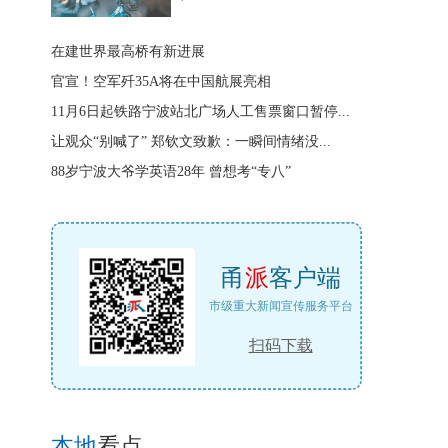
在建世界最高桥有新进展
官宣！空军歼35A将在中国航展亮相
11月6日起铁路宁波站北广场人工售票窗口暂停...
让观众“别喊了” 郑钦文致歉：一瞬间情绪没...
88岁宁波大爷学英语28年 曾想考“专八”
甬
派
客户端
市级重大新闻宣传服务平台
扫码下载
本地
看点