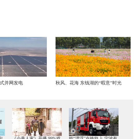
式并网发电
秋风、花海 东钱湖的“暇意”时光
出
《小巷人家》开播 99%戏
能“漂浮”在铁轨上 宁波有