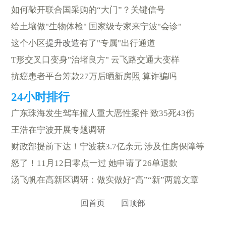
如何敲开联合国采购的“大门”？关键信号
给土壤做"生物体检" 国家级专家来宁波"会诊"
这个小区
提升改造
有了"专属"出行通道
T形交叉口变身"治堵良方" 云飞路交通大变样
抗癌患者平台筹款27万后晒新房照 算诈骗吗
广东珠海发生驾车撞人重大恶性案件 致35死43伤
王浩在宁波开展专题调研
财政部提前下达！宁波获3.7亿余元 涉及住房保障等
怒了！11月12日零点一过 她申请了26单退款
汤飞帆在高新区调研：做实做好“高”“新”两篇文章
回首页
回顶部