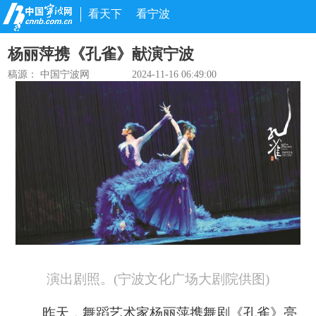
看天下
看宁波
杨丽萍携《孔雀》献演宁波
稿源：
中国宁波网
2024-11-16 06:49:00
演出剧照。(宁波文化广场大剧院供图)
昨天，舞蹈艺术家杨丽萍携舞剧《孔雀》亮