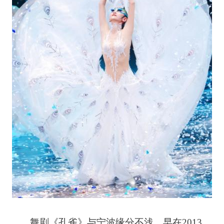
舞剧《孔雀》与宁波缘分不浅。早在2013