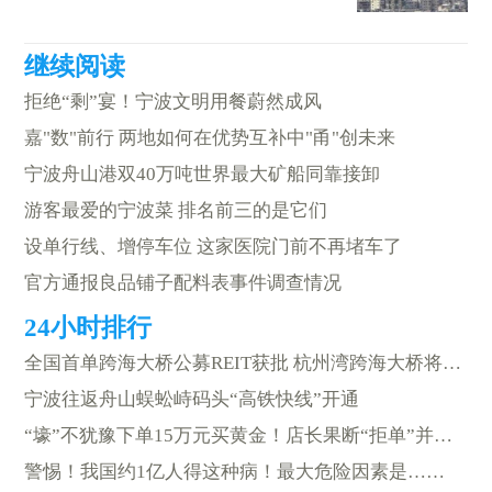
拒绝“剩”宴！宁波文明用餐蔚然成风
嘉"数"前行 两地如何在优势互补中"甬"创未来
宁波舟山港双40万吨世界最大矿船同靠接卸
游客最爱的宁波菜 排名前三的是它们
设单行线、增停车位 这家医院门前不再堵车了
官方通报良品铺子配料表事件调查情况
全国首单跨海大桥公募REIT获批 杭州湾跨海大桥将“上市”
宁波往返舟山蜈蚣峙码头“高铁快线”开通
“壕”不犹豫下单15万元买黄金！店长果断“拒单”并报警
警惕！我国约1亿人得这种病！最大危险因素是……