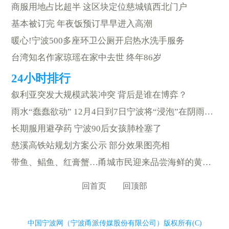
商服用地占比超半 这区块定位慈城镇西北门户
基本被订完 年夜饭预订早早进入高潮
暖心!宁波500多座环卫公厕开启热水洗手服务
台湾知名作家琼瑶在家中去世 终年86岁
叙利亚突发大规模武装冲突 背后是谁在博弈？
雨水“蠢蠢欲动” 12月4日到7日宁波将“浸泡”在阴雨天气中
长期服用避孕药 宁波90后女孩肺栓塞了
慈溪高铁站规划方案公示 部分效果图亮相
带鱼、鲳鱼、红膏蟹…甬城市民迎来品尝海鲜的黄金季
回首页
回顶部
中国宁波网（宁波甬派传媒股份有限公司）版权所有(C)