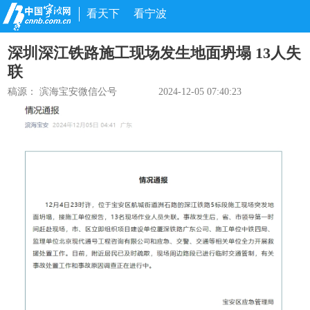
看天下
看宁波
深圳深江铁路施工现场发生地面坍塌 13人失
联
稿源：
滨海宝安微信公号
2024-12-05 07:40:23