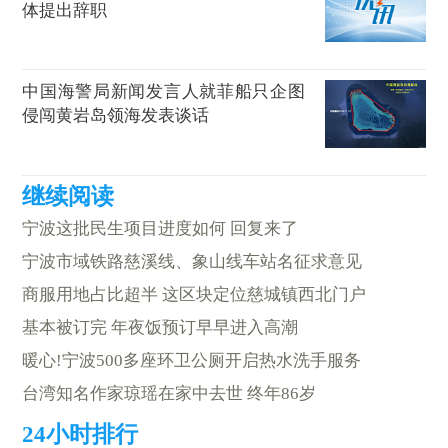
体提出辞职
中国海警局新闻发言人就菲船只企图
侵闯黄岩岛领海发表谈话
宁波这批民生项目进度如何 回复来了
宁波市域铁路慈溪线、象山线车站名征求意见
商服用地占比超半 这区块定位慈城镇西北门户
基本被订完 年夜饭预订早早进入高潮
暖心!宁波500多座环卫公厕开启热水洗手服务
台湾知名作家琼瑶在家中去世 终年86岁