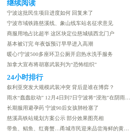
宁波这批民生项目进度如何 回复来了
宁波市域铁路慈溪线、象山线车站名征求意见
商服用地占比超半 这区块定位慈城镇西北门户
基本被订完 年夜饭预订早早进入高潮
暖心!宁波500多座环卫公厕开启热水洗手服务
加拿大宣布将胡塞武装列为“恐怖组织”
叙利亚突发大规模武装冲突 背后是谁在博弈？
雨水“蠢蠢欲动” 12月4日到7日宁波将“浸泡”在阴雨天气中
长期服用避孕药 宁波90后女孩肺栓塞了
慈溪高铁站规划方案公示 部分效果图亮相
带鱼、鲳鱼、红膏蟹…甬城市民迎来品尝海鲜的黄金季