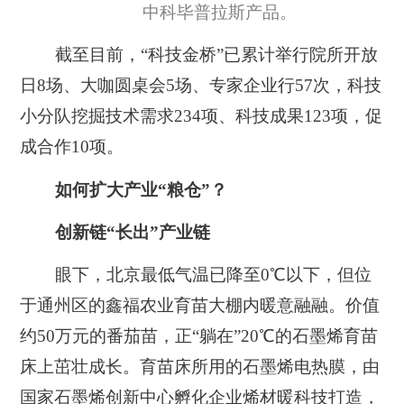
中科毕普拉斯产品。
截至目前，“科技金桥”已累计举行院所开放
日8场、大咖圆桌会5场、专家企业行57次，科技
小分队挖掘技术需求234项、科技成果123项，促
成合作10项。
如何扩大产业“粮仓”？
创新链“长出”产业链
眼下，北京最低气温已降至0℃以下，但位
于通州区的鑫福农业育苗大棚内暖意融融。价值
约50万元的番茄苗，正“躺在”20℃的石墨烯育苗
床上茁壮成长。育苗床所用的石墨烯电热膜，由
国家石墨烯创新中心孵化企业烯材暖科技打造，