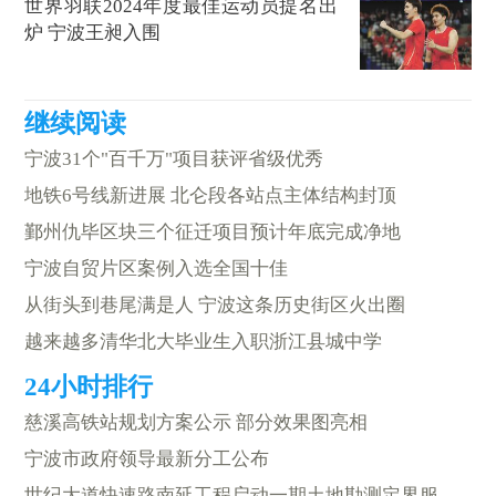
世界羽联2024年度最佳运动员提名出
炉 宁波王昶入围
宁波31个"百千万"项目获评省级优秀
地铁6号线新进展 北仑段各站点主体结构封顶
鄞州仇毕区块三个征迁项目预计年底完成净地
宁波自贸片区案例入选全国十佳
从街头到巷尾满是人 宁波这条历史街区火出圈
越来越多清华北大毕业生入职浙江县城中学
慈溪高铁站规划方案公示 部分效果图亮相
宁波市政府领导最新分工公布
世纪大道快速路南延工程启动一期土地勘测定界服务招标