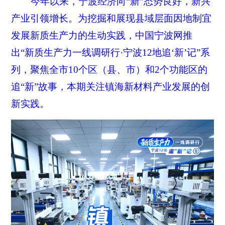
今年以来，宁波经济向“新”态势良好，新兴
产业引领增长。为挖掘和展现县域层面因地制宜
发展新质生产力的生动实践，中国宁波网推
出“新质生产力一线调研行·宁波12地追‘新’记”系
列，聚焦全市10个区（县、市）和2个功能区的
追“新”故事，本期关注镇海新材料产业发展的创
新实践。