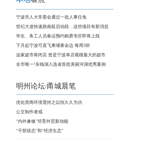
宁波市人大常委会通过一批人事任免
世纪大道快速路南延启动段…这些项目有新消息
学生、务工人员春运预约购票专区即将上线
下月起宁波可直飞柬埔寨金边 每周3班
这家超市将闭店 曾是宁波单店规模最大的超市
全市唯一!东钱湖入选省首批美丽河湖优秀案例
明州论坛
/
甬城晨笔
优化营商环境需持之以恒久久为功
公文制作者戒
“内外兼修”培育外贸新动能
“干部状态”和“经济生态”