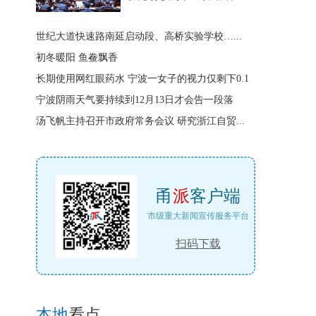
世纪大道快速路南延启动段、高桥实验学校…...
初冬暖阳 鱼鲞飘香
长期使用网红眼药水 宁波一女子的视力仅剩下0.1
宁波阴雨天气要持续到12月13日才会告一段落
汤飞帆主持召开市政府常务会议 研究浙江自贸...
甬
派
客户端
市级重大新闻宣传服务平台
扫码下载
本地
看点