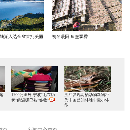
钱湖入选全省首批美丽
初冬暖阳 鱼鲞飘香
这
1700公里外 宁波“毛衣奶
浙江发现两栖动物新物种
为中国已知林蛙中最小体
奶”的温暖已被“签收”
型
首页
新闻中心首页