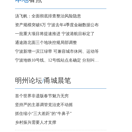
汤飞帆：全面彻底排查整治风险隐患
资产规模突破6万 宁波去年4季度金融数据公布
一批重大项目将提速推进 宁波港航目标定了
通途路北面三个地块控规局部调整
宁波新增一滨江绿带 可兼容城市休闲、运动等
宁波地铁10号线、12号线站点名确定 分别叫…
明州论坛
/
甬城晨笔
首个世界非遗版春节魅力无穷
坚持严的主基调管党治吏不动摇
抓住缩小“三大差距”的“牛鼻子”
乡村振兴需要人才支撑