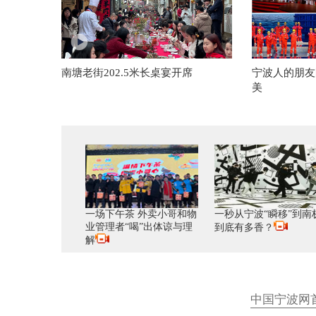
南塘老街202.5米长桌宴开席
宁波人的朋友
美
一场下午茶 外卖小哥和物
一秒从宁波“瞬移”到南
业管理者“喝”出体谅与理
到底有多香？
解
中国宁波网