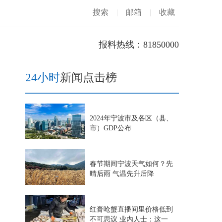
搜索
|
邮箱
|
收藏
报料热线：81850000
24小时
新闻点击榜
2024年宁波市及各区（县、
市）GDP公布
春节期间宁波天气如何？先
晴后雨 气温先升后降
红膏呛蟹直播间里价格低到
不可思议 业内人士：这一