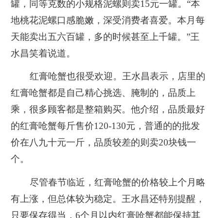
罐，同等克数的小规格泥螺则卖15元一罐。“本
地桃花泥螺口感脆嫩，深受消费者喜爱。本月每
天能卖出五六百罐，多的时候甚至上千罐。”王
水昌笑着说道。
红膏呛蟹也很受欢迎。王水昌表示，店里的
红膏呛蟹都是自己精心挑选、腌制的，品质上
乘，很多顾客都是整箱购买。他介绍，品质最好
的红膏呛蟹每斤售价120-130元，普通的的批发
价在八九十元一斤，品质较差的则卖20块钱一
个。
尽管春节临近，红膏呛蟹的价格较上个月略
有上涨，但总体较为稳定。王水昌还特别提醒，
只要保存得当，6个月以内红膏呛蟹都能保持其