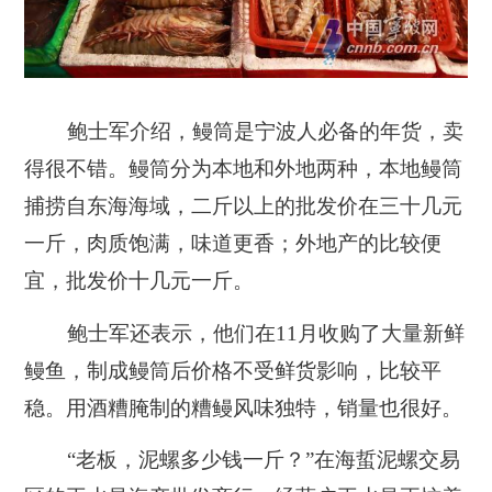
鲍士军介绍，鳗筒是宁波人必备的年货，卖
得很不错。鳗筒分为本地和外地两种，本地鳗筒
捕捞自东海海域，二斤以上的批发价在三十几元
一斤，肉质饱满，味道更香；外地产的比较便
宜，批发价十几元一斤。
鲍士军还表示，他们在11月收购了大量新鲜
鳗鱼，制成鳗筒后价格不受鲜货影响，比较平
稳。用酒糟腌制的糟鳗风味独特，销量也很好。
“老板，泥螺多少钱一斤？”在海蜇泥螺交易