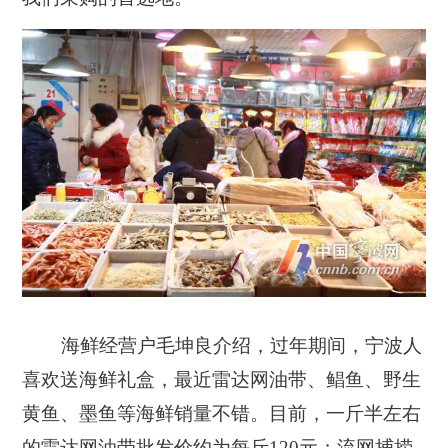
海鲜经营户毛坤良介绍，过年期间，宁波人
喜欢送海鲜礼盒，最近雷达网油带、鲳鱼、野生
黄鱼、墨鱼等海鲜销量不错。目前，一斤半左右
的雷达网油带批发价约为每斤120元；流网捕捞