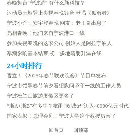
春晚舞台"宁波造" 有什么新科技？
运动员王昶登上央视春晚舞台 献唱《孤勇者》
宁波小歪王安宇登春晚 网友：老王哥出息了
亮相春晚！他们来自宁波港口一线
参加央视春晚的这家公司 创始人是阿拉宁波人
寒潮影响基本结束 初一多地晴朗升温在线
官宣！《2025年春节联欢晚会》节目单发布
宁波市领导春节前夕看望慰问坚守一线的工作人员
宁波松兰山旅游度假区更名了
“浙A+浙B”有多牛？杭甬“双城记”迈入40000亿元时代
国家表彰！总理会见！宁波大学这个教授厉害了
回首页
回顶部