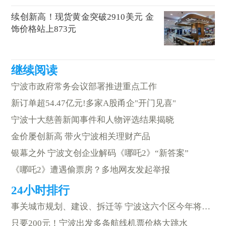
续创新高！现货黄金突破2910美元 金
饰价格站上873元
宁波市政府常务会议部署推进重点工作
新订单超54.47亿元!多家A股甬企"开门见喜"
宁波十大慈善新闻事件和人物评选结果揭晓
金价屡创新高 带火宁波相关理财产品
银幕之外 宁波文创企业解码《哪吒2》“新答案”
《哪吒2》遭遇偷票房？多地网友发起举报
事关城市规划、建设、拆迁等 宁波这六个区今年将这样干
只要200元！宁波出发多条航线机票价格大跳水