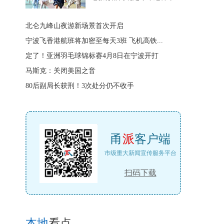
北仑九峰山夜游新场景首次开启
宁波飞香港航班将加密至每天3班 飞机高铁...
定了！亚洲羽毛球锦标赛4月8日在宁波开打
马斯克：关闭美国之音
80后副局长获刑！3次处分仍不收手
甬
派
客户端
市级重大新闻宣传服务平台
扫码下载
本地
看点