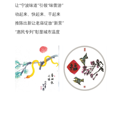
让“宁波味道”引领“味蕾游”
动起来、快起来、干起来
推陈出新让老庙绽放“新景”
“惠民专列”彰显城市温度