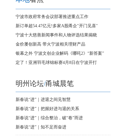
宁波市政府常务会议部署推进重点工作
新订单超54.47亿元!多家A股甬企"开门见喜"
宁波十大慈善新闻事件和人物评选结果揭晓
金价屡创新高 带火宁波相关理财产品
银幕之外 宁波文创企业解码《哪吒2》“新答案”
定了！亚洲羽毛球锦标赛4月8日在宁波开打
明州论坛
/
甬城晨笔
新春说“进”｜进退之间见智慧
新春说“进”｜把握好进与退的关系
新春说“进”｜综合整治，破“卷”而进
新春说“进”｜知不足而奋进