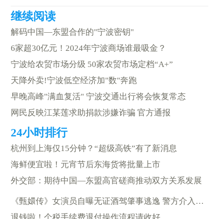
解码中国—东盟合作的"宁波密钥"
6家超30亿元！2024年宁波商场谁最吸金？
宁波给农贸市场分级 50家农贸市场定档“A+”
天降外卖!宁波低空经济加"数"奔跑
早晚高峰"满血复活" 宁波交通出行将会恢复常态
网民反映江某莲求助捐款涉嫌诈骗 官方通报
杭州到上海仅15分钟？“超级高铁”有了新消息
海鲜便宜啦！元宵节后东海货将批量上市
外交部：期待中国—东盟高官磋商推动双方关系发展
《甄嬛传》女演员自曝无证酒驾肇事逃逸 警方介入调查
退钱啦！个税手续费退付操作流程请收好