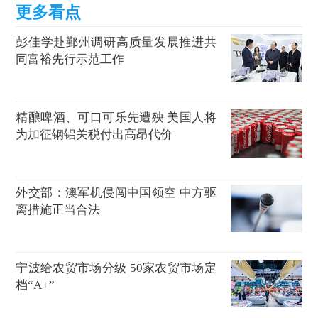
彭佳学赴鄞州调研高质量发展推进共
同富裕先行示范工作
精酿啤酒、可口可乐先遭殃 美国人将
为加征钢铝关税付出高昂代价
外交部：澳军机侵闯中国领空 中方驱
离措施正当合法
宁波给农贸市场分级 50家农贸市场定
档“A+”