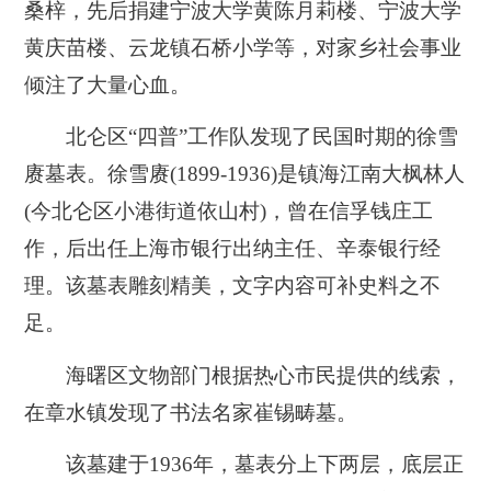
桑梓，先后捐建宁波大学黄陈月莉楼、宁波大学
黄庆苗楼、云龙镇石桥小学等，对家乡社会事业
倾注了大量心血。
北仑区“四普”工作队发现了民国时期的徐雪
赓墓表。徐雪赓(1899-1936)是镇海江南大枫林人
(今北仑区小港街道依山村)，曾在信孚钱庄工
作，后出任上海市银行出纳主任、辛泰银行经
理。该墓表雕刻精美，文字内容可补史料之不
足。
海曙区文物部门根据热心市民提供的线索，
在章水镇发现了书法名家崔锡畴墓。
该墓建于1936年，墓表分上下两层，底层正