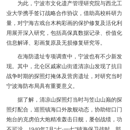
为此，宁波市文化遗产管理研究院与西北工
业大学携手签订战略合作协议，借助高校科研力
量，对宁海古戏台木构彩画的保护修复及活化利
用展开深入研究，包括高保真数据记录、价值化
信息解译、彩画复原及无损修复研究等。
在海防遗址专项调查中，宁波也有不少新发
现。其中，北仑区戚家山街道清凉山发现了抗日
战争时期的探照灯掩体及营房遗址，对研究当时
宁波海防布局具有重要意义。
据了解，清凉山探照灯当时与笠山山巅的探
照灯配合，巡照镇海口外敌舰动态，协助钳口门
炮台的克虏伯大炮精准轰击日舰，屡创战绩，功
不可没。1940年7月“七·一七”镇海保卫战时，部