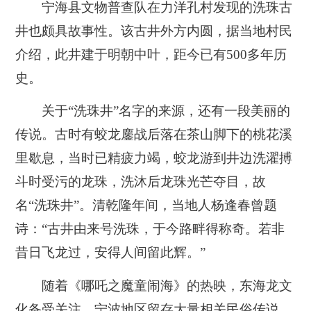
宁海县文物普查队在力洋孔村发现的洗珠古
井也颇具故事性。该古井外方内圆，据当地村民
介绍，此井建于明朝中叶，距今已有500多年历
史。
关于“洗珠井”名字的来源，还有一段美丽的
传说。古时有蛟龙鏖战后落在茶山脚下的桃花溪
里歇息，当时已精疲力竭，蛟龙游到井边洗濯搏
斗时受污的龙珠，洗沐后龙珠光芒夺目，故
名“洗珠井”。清乾隆年间，当地人杨逢春曾题
诗：“古井由来号洗珠，于今路畔得称奇。若非
昔日飞龙过，安得人间留此辉。”
随着《哪吒之魔童闹海》的热映，东海龙文
化备受关注，宁波地区留存大量相关民俗传说，