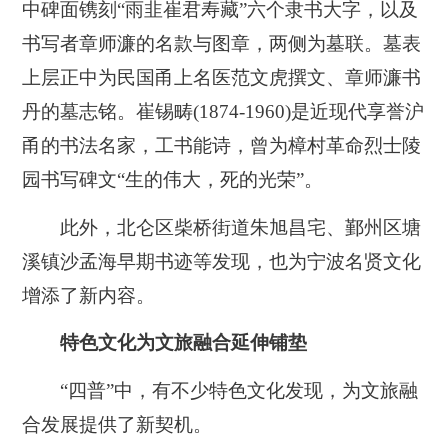
中碑面镌刻“雨韭崔君寿藏”六个隶书大字，以及
书写者章师濂的名款与图章，两侧为墓联。墓表
上层正中为民国甬上名医范文虎撰文、章师濂书
丹的墓志铭。崔锡畴(1874-1960)是近现代享誉沪
甬的书法名家，工书能诗，曾为樟村革命烈士陵
园书写碑文“生的伟大，死的光荣”。
此外，北仑区柴桥街道朱旭昌宅、鄞州区塘
溪镇沙孟海早期书迹等发现，也为宁波名贤文化
增添了新内容。
特色文化为文旅融合延伸铺垫
“四普”中，有不少特色文化发现，为文旅融
合发展提供了新契机。