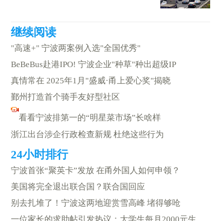
"高速+" 宁波两案例入选"全国优秀"
BeBeBus赴港IPO! 宁波企业"种草"种出超级IP
真情常在 2025年1月"盛威·甬上爱心奖"揭晓
鄞州打造首个骑手友好型社区
看看宁波排第一的“明星菜市场”长啥样
浙江出台涉企行政检查新规 杜绝这些行为
宁波首张“聚英卡”发放 在甬外国人如何申领？
美国将完全退出联合国？联合国回应
别去扎堆了！宁波这两地迎赏雪高峰 堵得够呛
一位家长的求助帖引发热议：大学生每月2000元生活费够用吗？