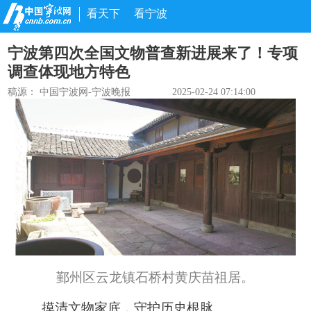
看天下
看宁波
宁波第四次全国文物普查新进展来了！专项
调查体现地方特色
稿源：
中国宁波网-宁波晚报
2025-02-24 07:14:00
鄞州区云龙镇石桥村黄庆苗祖居。
摸清文物家底，守护历史根脉。