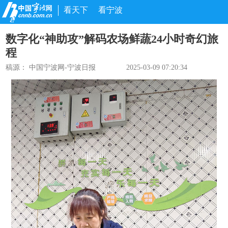
看天下
看宁波
数字化“神助攻”解码农场鲜蔬24小时奇幻旅
程
稿源：
中国宁波网-宁波日报
2025-03-09 07:20:34