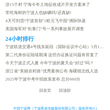
涉15个村 宁海今年土地征收成片开发方案来了
常吃海鲜的宁波人也缺碘吗?还真缺!
4天可到货!宁波首创"1欧元飞中国"洲际快递
美国海军对"杜鲁门"号一系列事故展开调查
宁波轨道交通4号线东延段（国际会议中心站）5月16日开通
第二代身份证陆续期满 这些办证换证问题有答复了
今天宁波正式入夏 今年宁波的夏天会“好过”吗？
浙江省“美丽农村路”优秀案例公布 海曙细北线入选
2025年宁波中考中招政策发布 总分660分
回首页
回顶部
中国宁波网（宁波甬派传媒股份有限公司）版权所有(C)