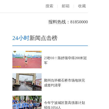
搜索
|
邮箱
|
收藏
报料热线：81850000
24小时
新闻点击榜
23秒10！陈妤颉夺得200米冠
军
鄞州仇毕横石桥市场地块完
成签约清零
今年宁波城区普高强基计划
招生1054人