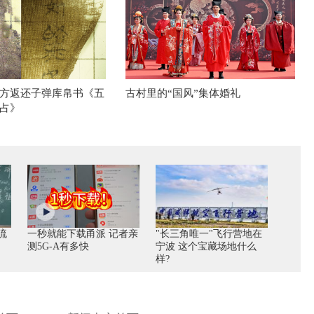
方返还子弹库帛书《五
古村里的“国风”集体婚礼
占》
流
一秒就能下载甬派 记者亲
"长三角唯一"飞行营地在
测5G-A有多快
宁波 这个宝藏场地什么
样?