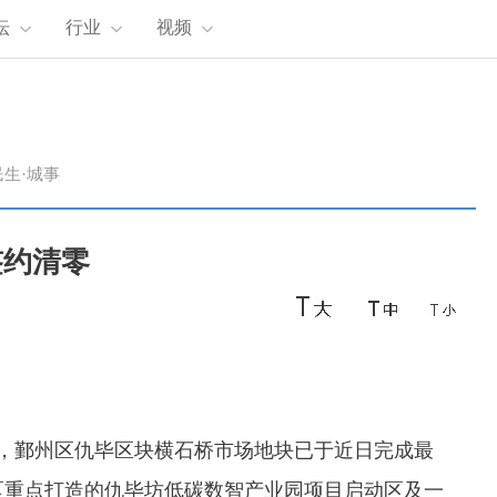
坛
行业
视频
民生·城事
签约清零
，
鄞州区仇毕区块横石桥市场地块
已于近日完成最
区重点打造的
仇毕坊低碳数智产业园项目启动区及一