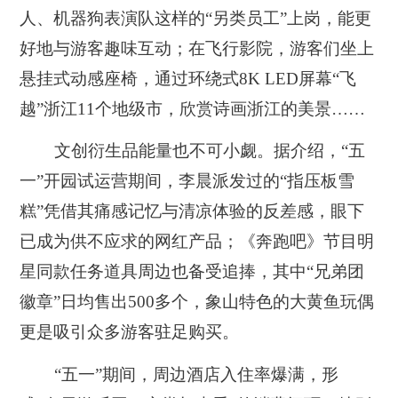
人、机器狗表演队这样的“另类员工”上岗，能更
好地与游客趣味互动；在飞行影院，游客们坐上
悬挂式动感座椅，通过环绕式8K LED屏幕“飞
越”浙江11个地级市，欣赏诗画浙江的美景……
文创衍生品能量也不可小觑。据介绍，“五
一”开园试运营期间，李晨派发过的“指压板雪
糕”凭借其痛感记忆与清凉体验的反差感，眼下
已成为供不应求的网红产品；《奔跑吧》节目明
星同款任务道具周边也备受追捧，其中“兄弟团
徽章”日均售出500多个，象山特色的大黄鱼玩偶
更是吸引众多游客驻足购买。
“五一”期间，周边酒店入住率爆满，形